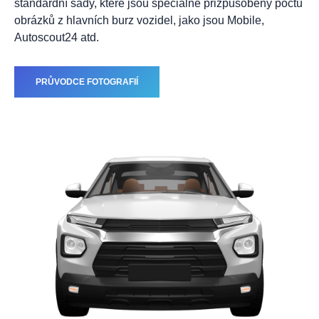
standardní sady, které jsou speciálně přizpůsobeny počtu
obrázků z hlavních burz vozidel, jako jsou Mobile,
Autoscout24 atd.
PRŮVODCE FOTOGRAFIÍ