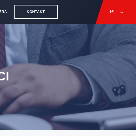
PL
ERA
KONTAKT
CI